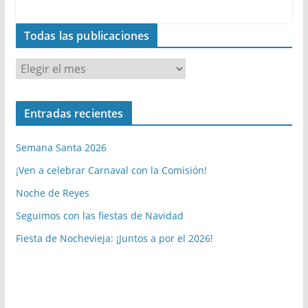
Todas las publicaciones
T
o
d
Entradas recientes
a
s
Semana Santa 2026
l
a
¡Ven a celebrar Carnaval con la Comisión!
s
Noche de Reyes
p
Seguimos con las fiestas de Navidad
u
b
Fiesta de Nochevieja: ¡Juntos a por el 2026!
l
i
c
a