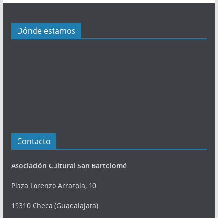
c
i
Dónde estamos
o
n
e
s
Contacto
Asociación Cultural San Bartolomé
Plaza Lorenzo Arrazola, 10
19310 Checa (Guadalajara)