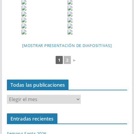
[MOSTRAR PRESENTACIÓN DE DIAPOSITIVAS]
1
2
►
Todas las publicaciones
T
o
d
Entradas recientes
a
s
Semana Santa 2026