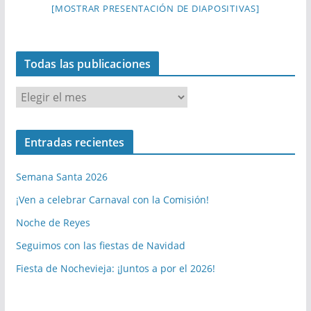
[MOSTRAR PRESENTACIÓN DE DIAPOSITIVAS]
Todas las publicaciones
T
o
d
Entradas recientes
a
s
Semana Santa 2026
l
a
¡Ven a celebrar Carnaval con la Comisión!
s
Noche de Reyes
p
Seguimos con las fiestas de Navidad
u
b
Fiesta de Nochevieja: ¡Juntos a por el 2026!
l
i