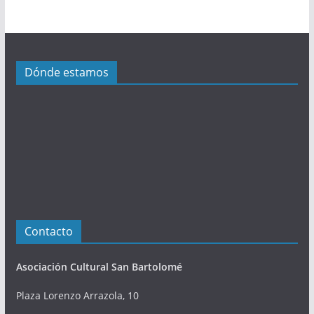
c
a
c
i
Dónde estamos
o
n
e
s
Contacto
Asociación Cultural San Bartolomé
Plaza Lorenzo Arrazola, 10