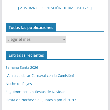
[MOSTRAR PRESENTACIÓN DE DIAPOSITIVAS]
Todas las publicaciones
T
o
d
Entradas recientes
a
s
Semana Santa 2026
l
a
¡Ven a celebrar Carnaval con la Comisión!
s
Noche de Reyes
p
Seguimos con las fiestas de Navidad
u
b
Fiesta de Nochevieja: ¡Juntos a por el 2026!
l