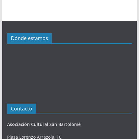
i
c
a
c
i
Dónde estamos
o
n
e
s
Contacto
Asociación Cultural San Bartolomé
Plaza Lorenzo Arrazola, 10