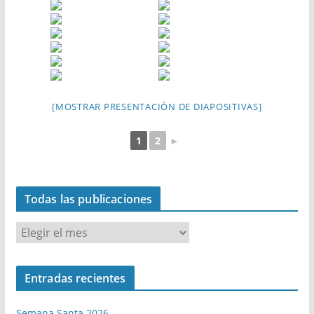
[MOSTRAR PRESENTACIÓN DE DIAPOSITIVAS]
1
2
►
Todas las publicaciones
T
o
d
Entradas recientes
a
s
Semana Santa 2026