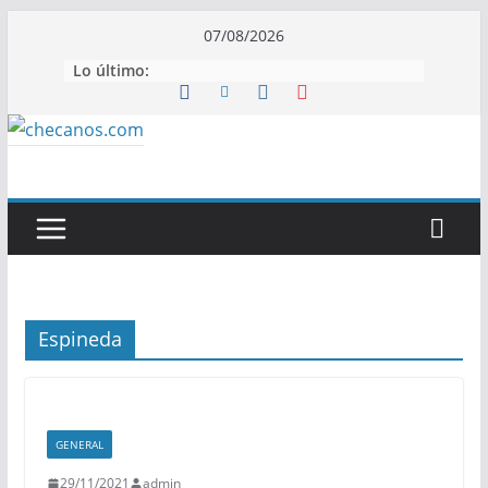
Saltar
07/08/2026
al
Lo último:
contenido
Espineda
GENERAL
29/11/2021
admin