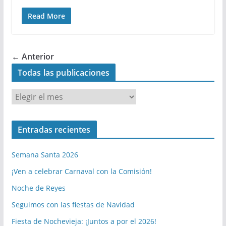
Read More
← Anterior
Todas las publicaciones
T
o
d
Entradas recientes
a
s
Semana Santa 2026
l
a
¡Ven a celebrar Carnaval con la Comisión!
s
Noche de Reyes
p
Seguimos con las fiestas de Navidad
u
b
Fiesta de Nochevieja: ¡Juntos a por el 2026!