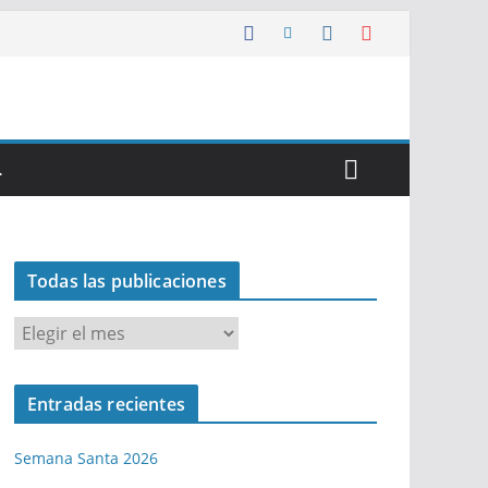
…
Todas las publicaciones
T
o
d
Entradas recientes
a
s
Semana Santa 2026
l