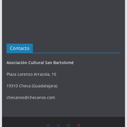
e
s
Contacto
Asociación Cultural San Bartolomé
Plaza Lorenzo Arrazola, 10
19310 Checa (Guadalajara)
checanos@checanos.com