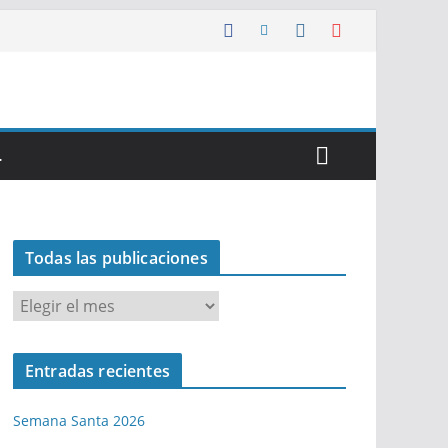
…
Todas las publicaciones
T
o
d
Entradas recientes
a
s
Semana Santa 2026
l