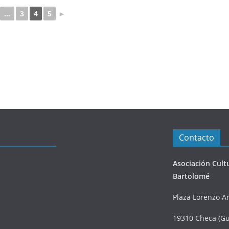
...
3
4
5
►
Contacto
Asociación Cult
Bartolomé
Plaza Lorenzo Ar
19310 Checa (Gu