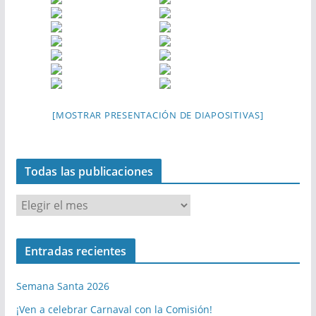
[MOSTRAR PRESENTACIÓN DE DIAPOSITIVAS]
Todas las publicaciones
T
o
d
Entradas recientes
a
s
Semana Santa 2026
l
a
¡Ven a celebrar Carnaval con la Comisión!