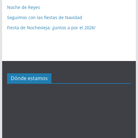
s
Noche de Reyes
p
Seguimos con las fiestas de Navidad
u
b
Fiesta de Nochevieja: ¡Juntos a por el 2026!
l
i
c
a
c
i
Dónde estamos
o
n
e
s