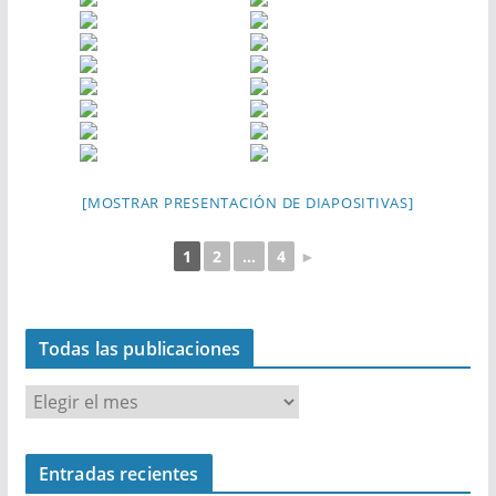
[MOSTRAR PRESENTACIÓN DE DIAPOSITIVAS]
1
2
...
4
►
Todas las publicaciones
T
o
d
Entradas recientes
a