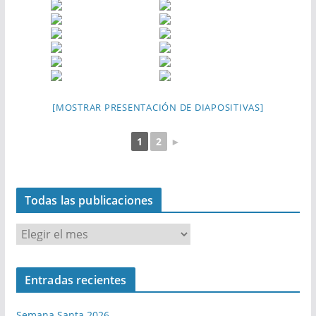
[MOSTRAR PRESENTACIÓN DE DIAPOSITIVAS]
1
2
►
Todas las publicaciones
T
o
d
Entradas recientes
a
s
Semana Santa 2026