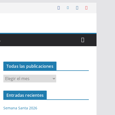
…
Todas las publicaciones
T
o
d
Entradas recientes
a
s
Semana Santa 2026
l