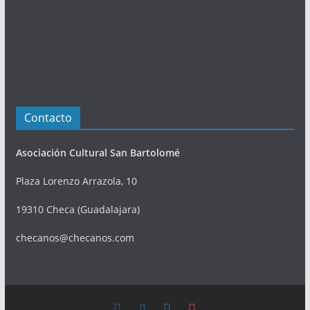
e
s
Contacto
Asociación Cultural San Bartolomé
Plaza Lorenzo Arrazola, 10
19310 Checa (Guadalajara)
checanos@checanos.com