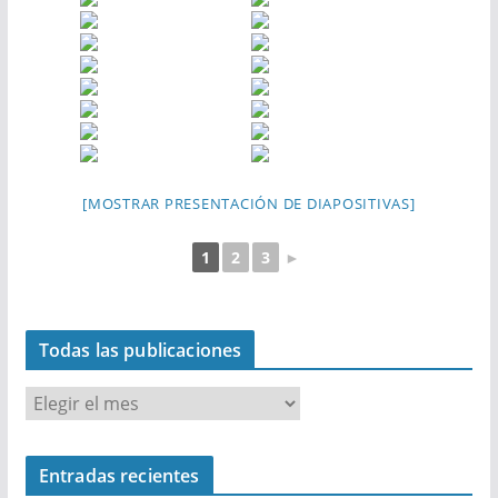
[MOSTRAR PRESENTACIÓN DE DIAPOSITIVAS]
1
2
3
►
Todas las publicaciones
T
o
d
Entradas recientes
a