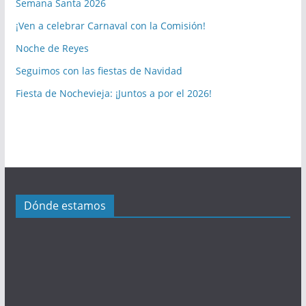
Semana Santa 2026
l
a
¡Ven a celebrar Carnaval con la Comisión!
s
Noche de Reyes
p
Seguimos con las fiestas de Navidad
u
b
Fiesta de Nochevieja: ¡Juntos a por el 2026!
l
i
c
a
c
i
Dónde estamos
o
n
e
s