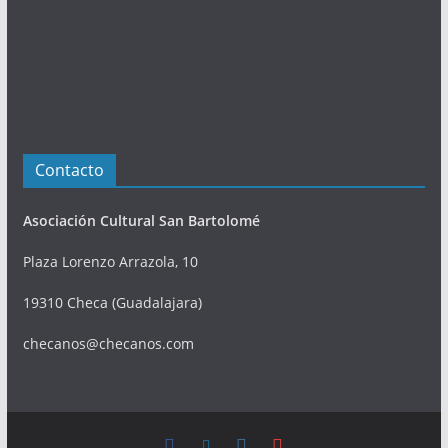
e
s
Contacto
Asociación Cultural San Bartolomé
Plaza Lorenzo Arrazola, 10
19310 Checa (Guadalajara)
checanos@checanos.com