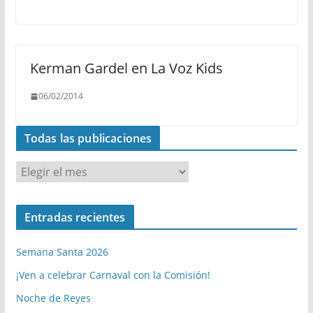
Kerman Gardel en La Voz Kids
06/02/2014
Todas las publicaciones
T
o
d
Entradas recientes
a
s
Semana Santa 2026
l
a
¡Ven a celebrar Carnaval con la Comisión!
s
Noche de Reyes
p