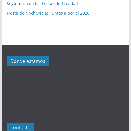
Seguimos con las fiestas de Navidad
u
b
Fiesta de Nochevieja: ¡Juntos a por el 2026!
l
i
c
a
c
i
Dónde estamos
o
n
e
s
Contacto