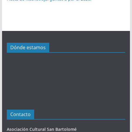
l
i
c
a
c
i
Dónde estamos
o
n
e
s
Contacto
Asociación Cultural San Bartolomé