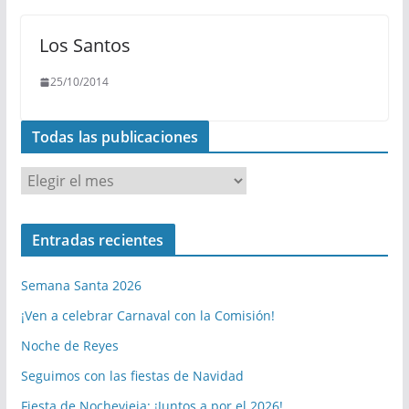
Los Santos
25/10/2014
Todas las publicaciones
T
o
d
Entradas recientes
a
s
Semana Santa 2026
l
a
¡Ven a celebrar Carnaval con la Comisión!
s
Noche de Reyes
p
Seguimos con las fiestas de Navidad
u
b
Fiesta de Nochevieja: ¡Juntos a por el 2026!