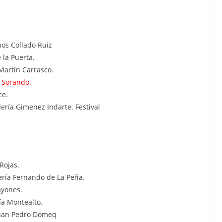
os Collado Ruiz
 la Puerta.
Martín Carrasco.
 Sorando.
ce.
ería Gimenez Indarte. Festival
Rojas.
ería Fernando de La Peña.
ayones.
ía Montealto.
Juan Pedro Domeq