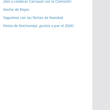
a
¡Ven a celebrar Carnaval con la Comisión!
s
Noche de Reyes
p
Seguimos con las fiestas de Navidad
u
b
Fiesta de Nochevieja: ¡Juntos a por el 2026!
l
i
c
a
c
i
o
n
e
s