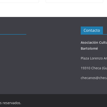
Contacto
Asociación Cult
Bartolomé
Plaza Lorenzo Ar
19310 Checa (Gu
checanos@chec
os reservados.