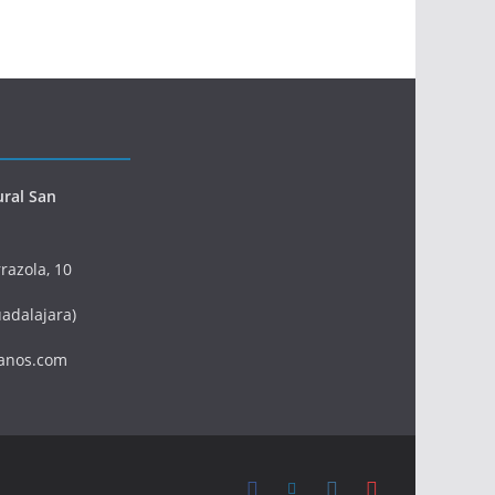
ural San
razola, 10
adalajara)
anos.com