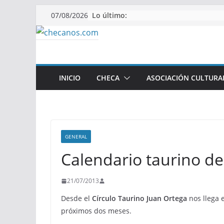
Saltar
Lo último:
07/08/2026
al
contenido
INICIO
CHECA
ASOCIACIÓN CULTURA
GENERAL
Calendario taurino de
21/07/2013
Desde el
Círculo Taurino Juan Ortega
nos llega e
próximos dos meses.