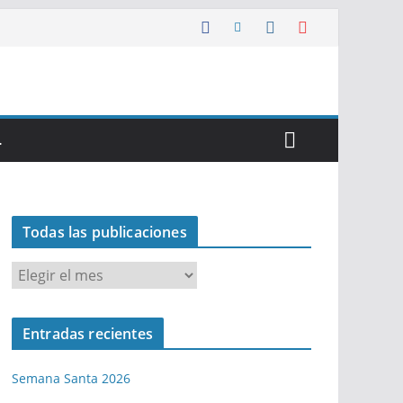
…
Todas las publicaciones
T
o
d
Entradas recientes
a
s
Semana Santa 2026
l