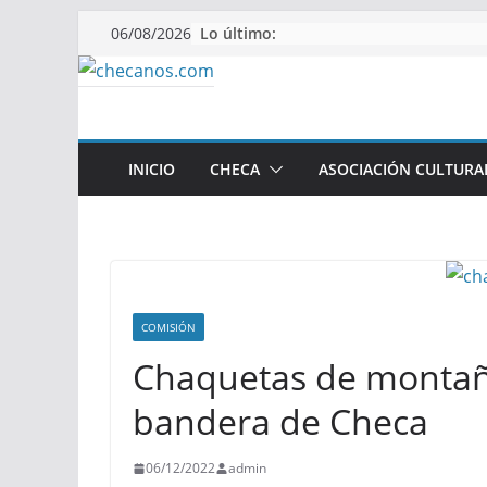
Saltar
Lo último:
06/08/2026
al
contenido
INICIO
CHECA
ASOCIACIÓN CULTURA
COMISIÓN
Chaquetas de montaña
bandera de Checa
06/12/2022
admin