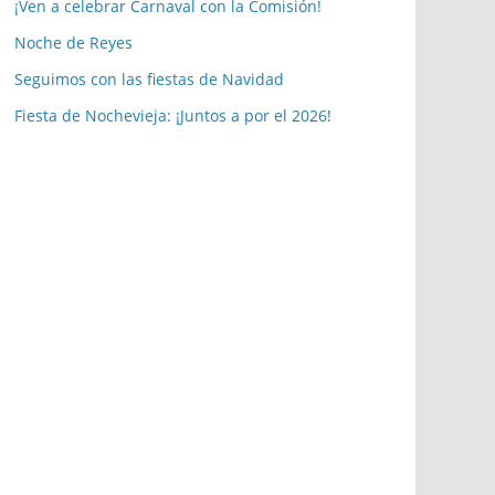
a
¡Ven a celebrar Carnaval con la Comisión!
s
Noche de Reyes
p
Seguimos con las fiestas de Navidad
u
b
Fiesta de Nochevieja: ¡Juntos a por el 2026!
l
i
c
a
c
i
o
n
e
s