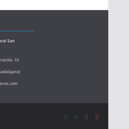
ural San
razola, 10
adalajara)
anos.com