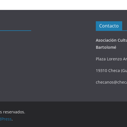
Contacto
Asociación Cult
Bartolomé
Plaza Lorenzo Ar
19310 Checa (Gu
checanos@chec
os reservados.
dPress
.