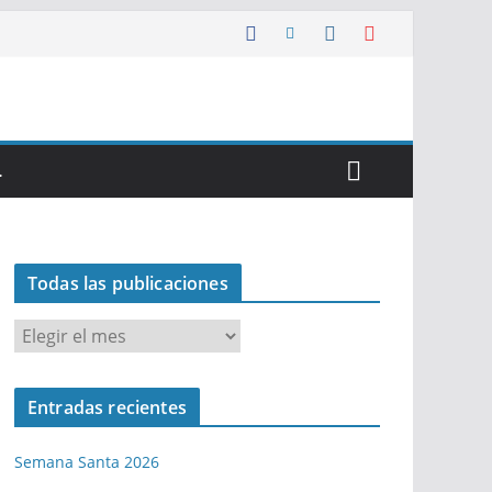
…
Todas las publicaciones
T
o
d
Entradas recientes
a
s
Semana Santa 2026
l