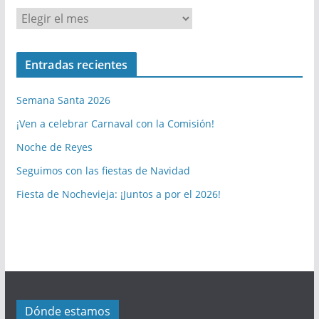
T
o
d
Entradas recientes
a
s
Semana Santa 2026
l
a
¡Ven a celebrar Carnaval con la Comisión!
s
Noche de Reyes
p
Seguimos con las fiestas de Navidad
u
b
Fiesta de Nochevieja: ¡Juntos a por el 2026!
l
i
c
a
c
i
Dónde estamos
o