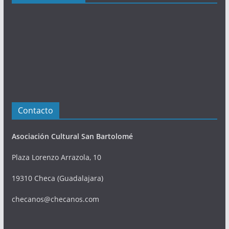
n
e
s
Contacto
Asociación Cultural San Bartolomé
Plaza Lorenzo Arrazola, 10
19310 Checa (Guadalajara)
checanos@checanos.com