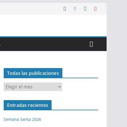
…
Todas las publicaciones
T
o
d
Entradas recientes
a
s
Semana Santa 2026
l