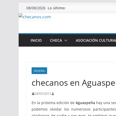
Saltar
Lo último:
08/08/2026
al
contenido
INICIO
CHECA
ASOCIACIÓN CULTURA
GENERAL
checanos en Aguasp
28/05/2012
En la próxima edición de
Aguaspeña
hay una se
podemos olvidar los numerosos participant
olvidarnos de nadie y por esos, te pedimos que