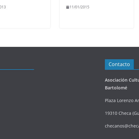
013
11/01/2015
Contacto
Asociación Cult
Bartolomé
Plaza Lorenzo Ar
19310 Checa (Gu
checanos@chec