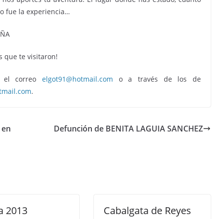
mo fue la experiencia…
s que te visitaron!
n el correo
elgot91@hotmail.com
o a través de los de
tmail.com
.
s en
Defunción de BENITA LAGUIA SANCHEZ
a 2013
Cabalgata de Reyes