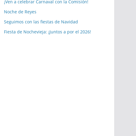
a
¡Ven a celebrar Carnaval con la Comisión!
s
Noche de Reyes
p
Seguimos con las fiestas de Navidad
u
b
Fiesta de Nochevieja: ¡Juntos a por el 2026!
l
i
c
a
c
i
o
n
e
s