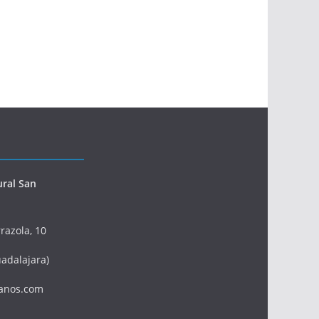
ural San
razola, 10
adalajara)
anos.com