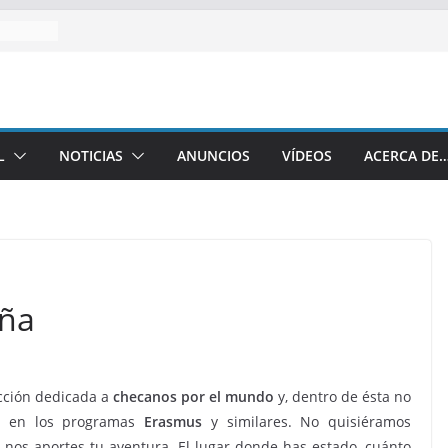
L
NOTICIAS
ANUNCIOS
VÍDEOS
ACERCA DE
eña
cción dedicada a
checanos por el mundo
y, dentro de ésta no
es en los programas
Erasmus
y similares. No quisiéramos
 nos aportes tu aventura. El lugar donde has estado, cuánto