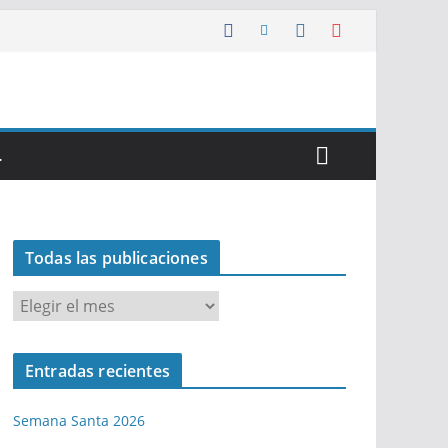
…
Todas las publicaciones
T
o
d
Entradas recientes
a
s
Semana Santa 2026
l