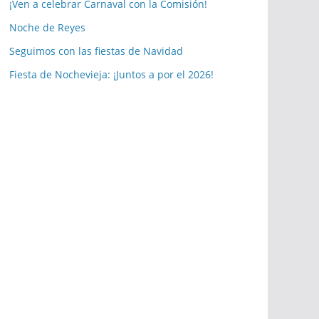
a
¡Ven a celebrar Carnaval con la Comisión!
s
Noche de Reyes
p
Seguimos con las fiestas de Navidad
u
b
Fiesta de Nochevieja: ¡Juntos a por el 2026!
l
i
c
a
c
i
o
n
e
s