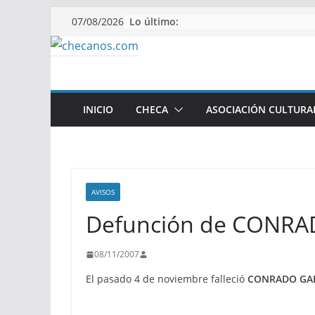
Saltar
Lo último:
07/08/2026
al
contenido
INICIO
CHECA
ASOCIACIÓN CULTURA
AVISOS
Defunción de CONR
08/11/2007
El pasado 4 de noviembre falleció
CONRADO GAR