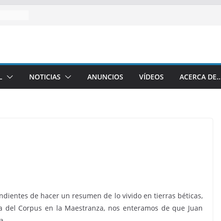
L
NOTICIAS
ANUNCIOS
VÍDEOS
ACERCA DE
endientes de hacer un resumen de lo vivido en tierras béticas,
ada del Corpus en la Maestranza, nos enteramos de que Juan
a.