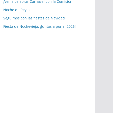
a
¡Ven a celebrar Carnaval con la Comisión!
s
Noche de Reyes
p
Seguimos con las fiestas de Navidad
u
b
Fiesta de Nochevieja: ¡Juntos a por el 2026!
l
i
c
a
c
i
o
n
e
s