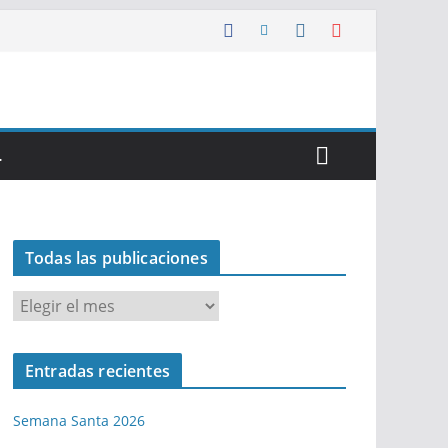
…
Todas las publicaciones
T
o
d
Entradas recientes
a
s
Semana Santa 2026
l