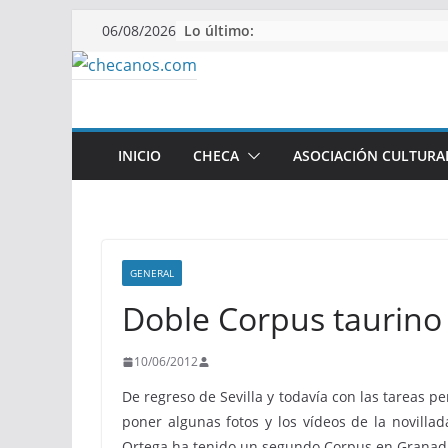
Saltar
Lo último:
06/08/2026
al
contenido
INICIO
CHECA
ASOCIACIÓN CULTURA
GENERAL
Doble Corpus taurino
10/06/2012
De regreso de Sevilla y todavía con las tareas p
poner algunas fotos y los vídeos de la novill
Ortega ha tenido un segundo Corpus en Granad