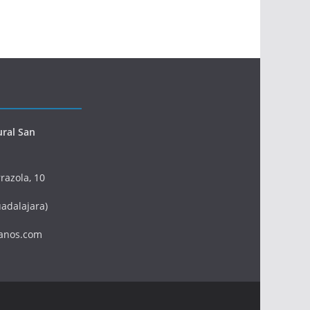
ural San
razola, 10
adalajara)
anos.com