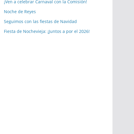
a
¡Ven a celebrar Carnaval con la Comisión!
s
Noche de Reyes
p
Seguimos con las fiestas de Navidad
u
b
Fiesta de Nochevieja: ¡Juntos a por el 2026!
l
i
c
a
c
i
o
n
e
s