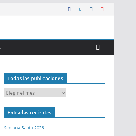
…
Todas las publicaciones
T
o
d
Entradas recientes
a
s
Semana Santa 2026
l