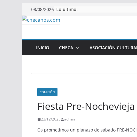
Saltar
Lo último:
08/08/2026
al
contenido
INICIO
CHECA
ASOCIACIÓN CULTURA
COMISIÓN
Fiesta Pre-Nochevieja
23/12/2025
admin
Os prometimos un planazo de sábado PRE-NOCHEV