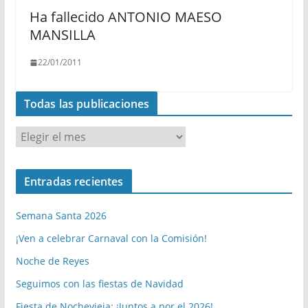
Ha fallecido ANTONIO MAESO
MANSILLA
22/01/2011
Todas las publicaciones
T
o
d
Entradas recientes
a
s
Semana Santa 2026
l
a
¡Ven a celebrar Carnaval con la Comisión!
s
Noche de Reyes
p
Seguimos con las fiestas de Navidad
u
b
Fiesta de Nochevieja: ¡Juntos a por el 2026!