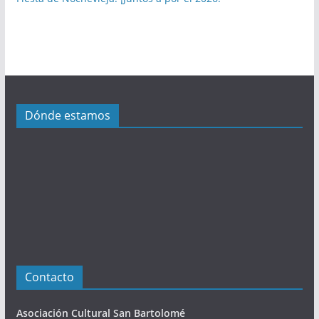
l
i
c
a
c
i
Dónde estamos
o
n
e
s
Contacto
Asociación Cultural San Bartolomé