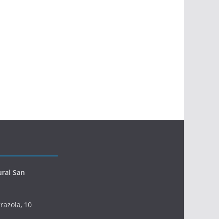
ural San
razola, 10