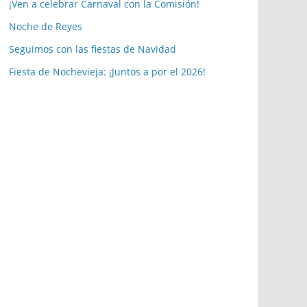
a
¡Ven a celebrar Carnaval con la Comisión!
s
Noche de Reyes
p
Seguimos con las fiestas de Navidad
u
b
Fiesta de Nochevieja: ¡Juntos a por el 2026!
l
i
c
a
c
i
o
n
e
s