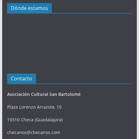
i
Dónde estamos
o
n
e
s
Contacto
Asociación Cultural San Bartolomé
Plaza Lorenzo Arrazola, 10
19310 Checa (Guadalajara)
checanos@checanos.com