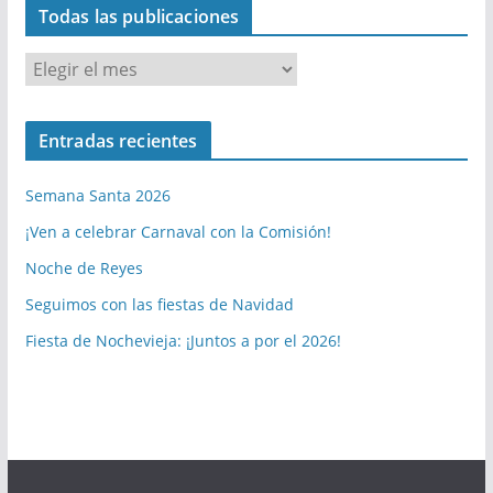
Todas las publicaciones
T
o
d
Entradas recientes
a
s
Semana Santa 2026
l
a
¡Ven a celebrar Carnaval con la Comisión!
s
Noche de Reyes
p
Seguimos con las fiestas de Navidad
u
b
Fiesta de Nochevieja: ¡Juntos a por el 2026!
l
i
c
a
c