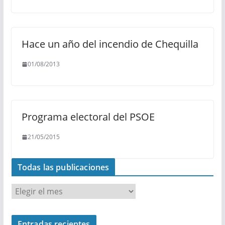
Hace un año del incendio de Chequilla
01/08/2013
Programa electoral del PSOE
21/05/2015
Todas las publicaciones
T
o
d
Entradas recientes