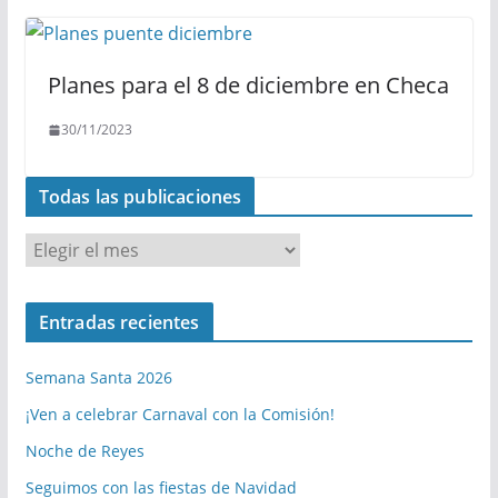
Planes para el 8 de diciembre en Checa
30/11/2023
Todas las publicaciones
T
o
d
Entradas recientes
a
s
Semana Santa 2026
l
a
¡Ven a celebrar Carnaval con la Comisión!
s
Noche de Reyes
p
Seguimos con las fiestas de Navidad
u