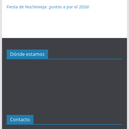
b
Fiesta de Nochevieja: ¡Juntos a por el 2026!
l
i
c
a
c
i
Dónde estamos
o
n
e
s
Contacto