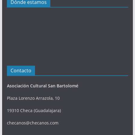
Dónde estamos
o
n
e
s
Contacto
Asociación Cultural San Bartolomé
Plaza Lorenzo Arrazola, 10
19310 Checa (Guadalajara)
checanos@checanos.com