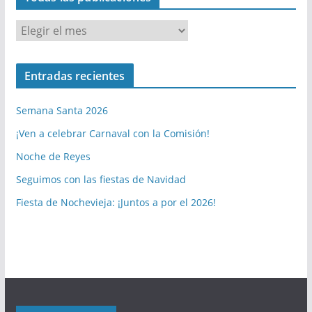
T
o
d
Entradas recientes
a
s
Semana Santa 2026
l
a
¡Ven a celebrar Carnaval con la Comisión!
s
Noche de Reyes
p
Seguimos con las fiestas de Navidad
u
b
Fiesta de Nochevieja: ¡Juntos a por el 2026!
l
i
c
a
c
i