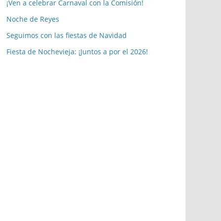
a
¡Ven a celebrar Carnaval con la Comisión!
s
Noche de Reyes
p
Seguimos con las fiestas de Navidad
u
b
Fiesta de Nochevieja: ¡Juntos a por el 2026!
l
i
c
a
c
i
o
n
e
s