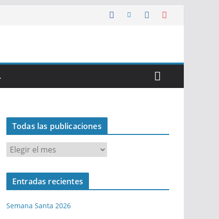
…
Todas las publicaciones
T
o
d
Entradas recientes
a
s
Semana Santa 2026
l