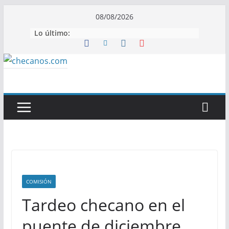
Saltar
08/08/2026
al
Lo último:
contenido
COMISIÓN
Tardeo checano en el
puente de diciembre