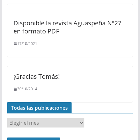
Disponible la revista Aguaspeña Nº27
en formato PDF
17/10/2021
¡Gracias Tomás!
30/10/2014
Todas las publicaciones
T
o
d