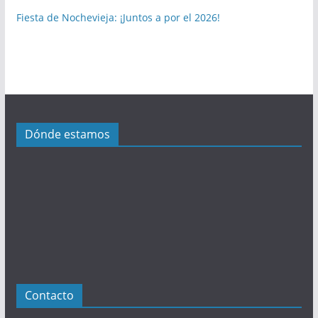
b
Fiesta de Nochevieja: ¡Juntos a por el 2026!
l
i
c
a
c
i
Dónde estamos
o
n
e
s
Contacto