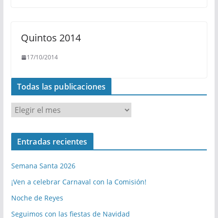
Quintos 2014
17/10/2014
Todas las publicaciones
T
o
d
Entradas recientes
a
s
Semana Santa 2026
l
a
¡Ven a celebrar Carnaval con la Comisión!
s
Noche de Reyes
p
Seguimos con las fiestas de Navidad
u