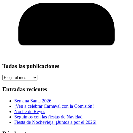
Todas las publicaciones
Todas
las
publicaciones
Entradas recientes
Semana Santa 2026
¡Ven a celebrar Carnaval con la Comisión!
Noche de Reyes
Seguimos con las fiestas de Navidad
Fiesta de Nochevieja: ¡Juntos a por el 2026!