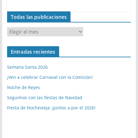
Todas las publicaciones
T
o
d
Entradas recientes
a
s
Semana Santa 2026
l
a
¡Ven a celebrar Carnaval con la Comisión!
s
Noche de Reyes
p
Seguimos con las fiestas de Navidad
u
b
Fiesta de Nochevieja: ¡Juntos a por el 2026!
l
i
c