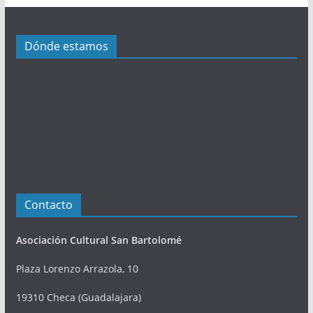
a
c
i
Dónde estamos
o
n
e
s
Contacto
Asociación Cultural San Bartolomé
Plaza Lorenzo Arrazola, 10
19310 Checa (Guadalajara)