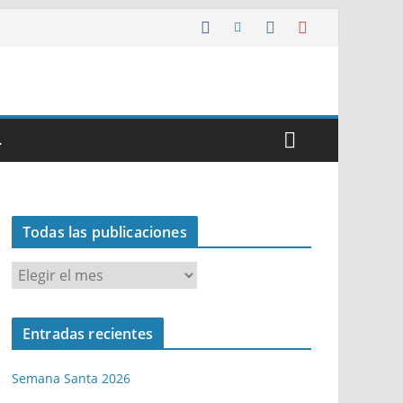
…
Todas las publicaciones
T
o
d
Entradas recientes
a
s
Semana Santa 2026
l