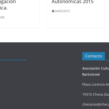
igación
Autonómicas 2015
ica.
24/05/2015
006
Contacto
Asociación Cult
Bartolomé
Plaza Lorenzo Ar
19310 Checa (Gu
checanos@chec