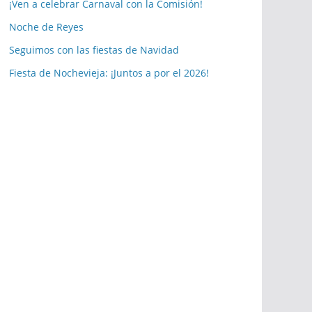
a
¡Ven a celebrar Carnaval con la Comisión!
s
Noche de Reyes
p
Seguimos con las fiestas de Navidad
u
b
Fiesta de Nochevieja: ¡Juntos a por el 2026!
l
i
c
a
c
i
o
n
e
s