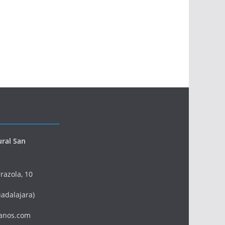
ural San
razola, 10
adalajara)
anos.com