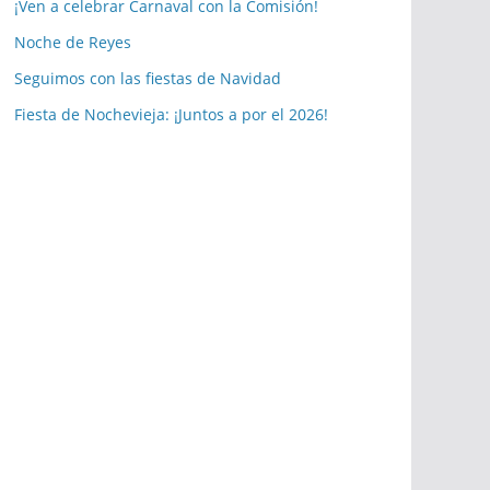
a
¡Ven a celebrar Carnaval con la Comisión!
s
Noche de Reyes
p
Seguimos con las fiestas de Navidad
u
b
Fiesta de Nochevieja: ¡Juntos a por el 2026!
l
i
c
a
c
i
o
n
e
s