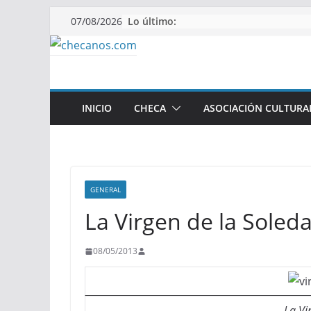
Saltar
Lo último:
07/08/2026
al
contenido
INICIO
CHECA
ASOCIACIÓN CULTURA
GENERAL
La Virgen de la Soled
08/05/2013
La Vi