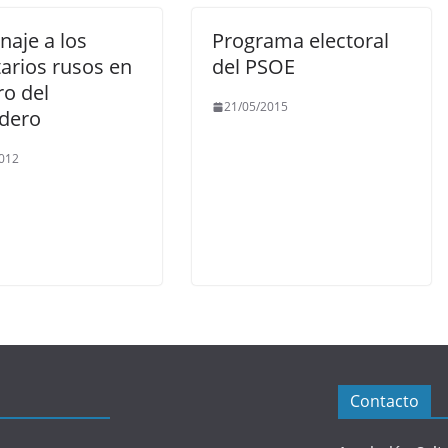
aje a los
Programa electoral
arios rusos en
del PSOE
ro del
21/05/2015
dero
012
Contacto