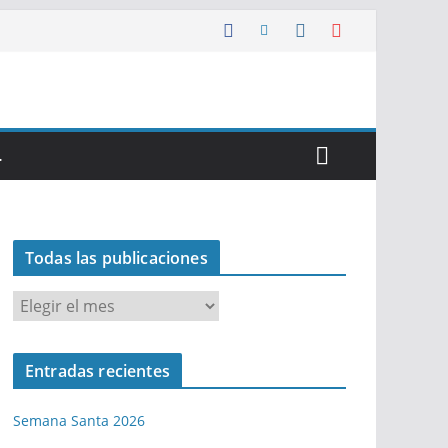
…
Todas las publicaciones
T
o
d
Entradas recientes
a
s
Semana Santa 2026
l