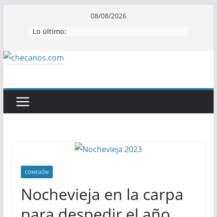
Saltar
08/08/2026
al
Lo último:
contenido
COMISIÓN
Nochevieja en la carpa
para despedir el año