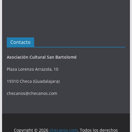
s
Contacto
Asociación Cultural San Bartolomé
Plaza Lorenzo Arrazola, 10
19310 Checa (Guadalajara)
checanos@checanos.com
Copyright © 2026
checanos.com
. Todos los derechos