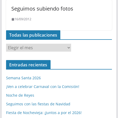
Seguimos subiendo fotos
16/09/2012
Todas las publicaciones
T
o
d
Entradas recientes
a
s
Semana Santa 2026
l
a
¡Ven a celebrar Carnaval con la Comisión!
s
Noche de Reyes
p
Seguimos con las fiestas de Navidad
u
b
Fiesta de Nochevieja: ¡Juntos a por el 2026!