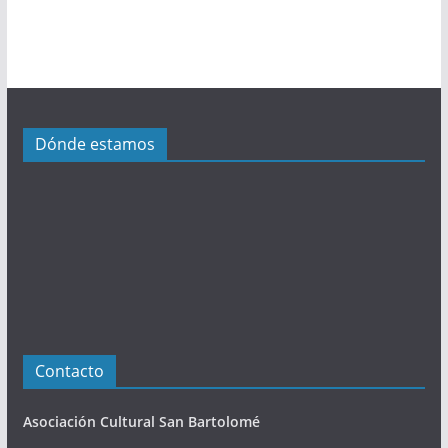
l
i
c
a
c
i
Dónde estamos
o
n
e
s
Contacto
Asociación Cultural San Bartolomé