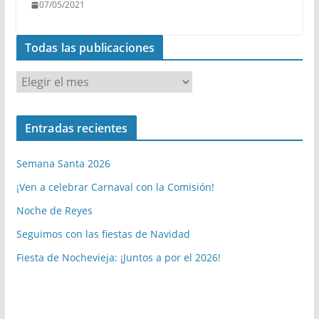
07/05/2021
Todas las publicaciones
T
o
d
Entradas recientes
a
s
Semana Santa 2026
l
a
¡Ven a celebrar Carnaval con la Comisión!
s
Noche de Reyes
p
Seguimos con las fiestas de Navidad
u
b
Fiesta de Nochevieja: ¡Juntos a por el 2026!
l
i
c