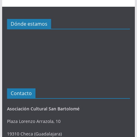
a
c
i
Dónde estamos
o
n
e
s
Contacto
Asociación Cultural San Bartolomé
Plaza Lorenzo Arrazola, 10
19310 Checa (Guadalajara)