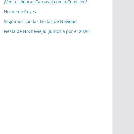
a
¡Ven a celebrar Carnaval con la Comisión!
s
Noche de Reyes
p
Seguimos con las fiestas de Navidad
u
b
Fiesta de Nochevieja: ¡Juntos a por el 2026!
l
i
c
a
c
i
o
n
e
s