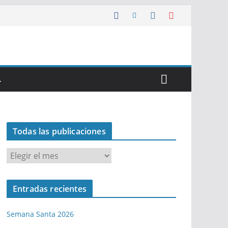
…
Todas las publicaciones
T
o
d
Entradas recientes
a
s
Semana Santa 2026
l