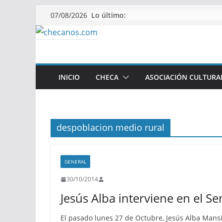
Saltar
Lo último:
07/08/2026
al
contenido
INICIO
CHECA
ASOCIACIÓN CULTURA
despoblacion medio rural
GENERAL
30/10/2014
Jesús Alba interviene en el S
El pasado lunes 27 de Octubre, Jesús Alba Mansill