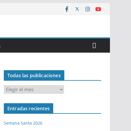
…
Todas las publicaciones
T
o
d
Entradas recientes
a
s
Semana Santa 2026
l