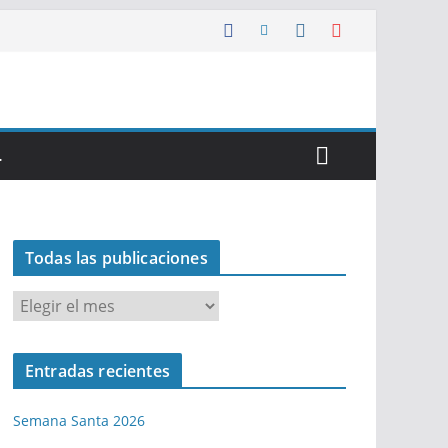
…
Todas las publicaciones
T
o
d
Entradas recientes
a
s
Semana Santa 2026
l