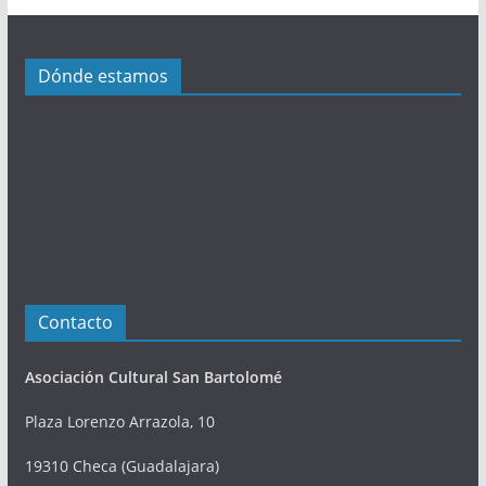
a
c
i
Dónde estamos
o
n
e
s
Contacto
Asociación Cultural San Bartolomé
Plaza Lorenzo Arrazola, 10
19310 Checa (Guadalajara)