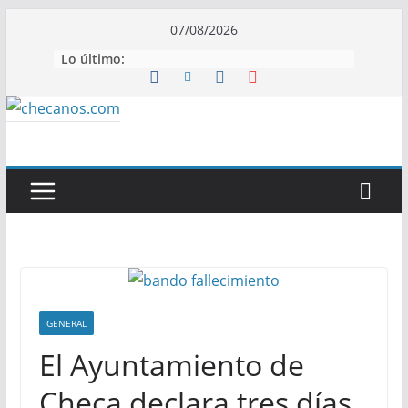
Saltar
07/08/2026
al
Lo último:
contenido
GENERAL
El Ayuntamiento de
Checa declara tres días