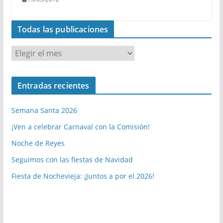
Todas las publicaciones
T
o
d
Entradas recientes
a
s
Semana Santa 2026
l
a
¡Ven a celebrar Carnaval con la Comisión!
s
Noche de Reyes
p
Seguimos con las fiestas de Navidad
u
b
Fiesta de Nochevieja: ¡Juntos a por el 2026!
l
i
c